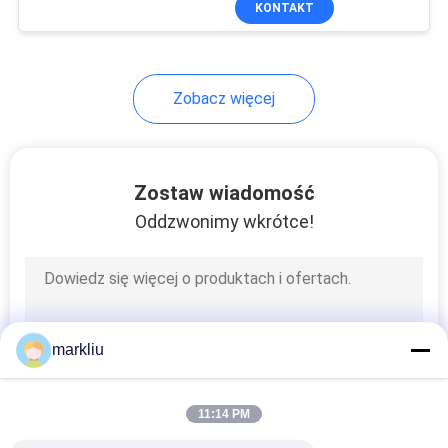
KONTAKT
16
Ultracienka sztywna
płytka PCB
Zobacz więcej
Zostaw wiadomość
Oddzwonimy wkrótce!
1
PCB sprzętu
medycznego
markliu
11:14 PM