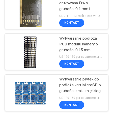
drukowana Fr4 o
grubości 0,1 mm i
21
grubości 0,4 mm
US 0.11-0.13 each piece MOQ:1 metr kwadratowy
KONTAKT
Podłoże pamięci
Wytwarzanie podłoża
PCB modułu kamery o
grubości 0,15 mm
US 120-150 per square meter MOQ:10 metrów kwadratowych
KONTAKT
3
Wytwarzanie płytek do
Podłoże MEMS
podłoża kart MicroSD o
grubości złota miękkiego
i złota twardego 0,6 mm
US 120-150 per square meter MOQ:100 kawałków
KONTAKT