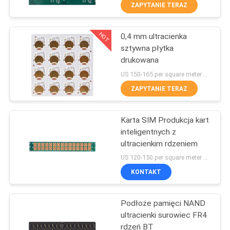
KONTROLA
ZAPYTANIE TERAZ
JAKOŚCI
HOT
0,4 mm ultracienka
3
sztywna płytka
SKONTAKTUJ
drukowana
Podłoże z pakietu
SIĘ
US 150-165 per square meter MOQ:10 metrów kwadratowych
łyków
Z
ZAPYTANIE TERAZ
NAMI
Karta SIM Produkcja kart
inteligentnych z
AKTUALNOŚCI
ultracienkim rdzeniem
8
US 120-150 per square meter MOQ:1 metr kwadratowy
Substrat pakietu
POPROSIĆ
KONTAKT
O
FCCSP
Podłoże pamięci NAND
WYCENĘ
ultracienki surowiec FR4
rdzeń BT