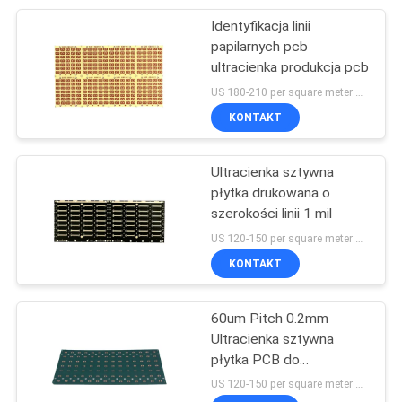
Identyfikacja linii
3
papilarnych pcb
ultracienka produkcja pcb
Substrat IoT
US 180-210 per square meter MOQ:10 metrów kwadratowych
KONTAKT
Ultracienka sztywna
płytka drukowana o
szerokości linii 1 mil
8
US 120-150 per square meter MOQ:100 kawałków
Inne ultracienkie
KONTAKT
podłoże
60um Pitch 0.2mm
Ultracienka sztywna
płytka PCB do
energoelektroniki
US 120-150 per square meter MOQ:1 metr kwadratowy