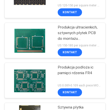
SITEMAP
US 120-150 per square meter MOQ:1 metr kwadratowy
KONTAKT
3
PRIVACY
Produkcja ultracienkich,
POLICY
Czujniki Substrat
sztywnych płytek PCB
do montażu
mikroelektroniki
US 150-180 per square meter MOQ:100 kawałków
KONTAKT
Produkcja podłoża ic
2
pamięci rdzenia FR4
Podłoże modułu RF
US 0.089-0.109 each piece MOQ:1000 sztuk
KONTAKT
Sztywna płytka