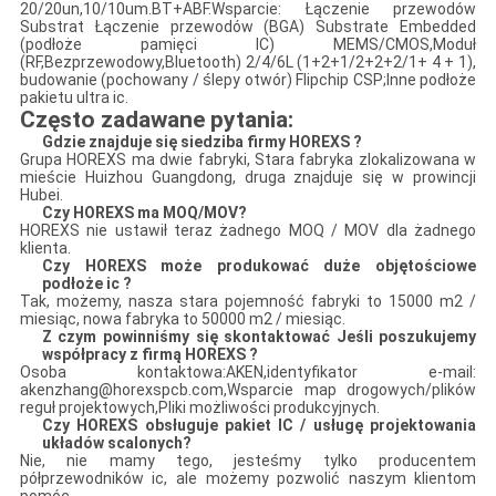
20/20un,10/10um.BT+ABF.Wsparcie: Łączenie przewodów
Substrat Łączenie przewodów (BGA) Substrate Embedded
(podłoże pamięci IC) MEMS/CMOS,Moduł
(RF,Bezprzewodowy,Bluetooth) 2/4/6L (1+2+1/2+2+2/1+ 4 + 1),
budowanie (pochowany / ślepy otwór) Flipchip CSP;Inne podłoże
pakietu ultra ic.
Często zadawane pytania:
Gdzie znajduje się siedziba firmy HOREXS ?
Grupa HOREXS ma dwie fabryki, Stara fabryka zlokalizowana w
mieście Huizhou Guangdong, druga znajduje się w prowincji
Hubei.
Czy HOREXS ma MOQ/MOV?
HOREXS nie ustawił teraz żadnego MOQ / MOV dla żadnego
klienta.
Czy HOREXS może produkować duże objętościowe
podłoże ic ?
Tak, możemy, nasza stara pojemność fabryki to 15000 m2 /
miesiąc, nowa fabryka to 50000 m2 / miesiąc.
Z czym powinniśmy się skontaktować Jeśli poszukujemy
współpracy z firmą HOREXS ?
Osoba kontaktowa:AKEN,identyfikator e-mail:
akenzhang@horexspcb.com,Wsparcie map drogowych/plików
reguł projektowych,Pliki możliwości produkcyjnych.
Czy HOREXS obsługuje pakiet IC / usługę projektowania
układów scalonych?
Nie, nie mamy tego, jesteśmy tylko producentem
półprzewodników ic, ale możemy pozwolić naszym klientom