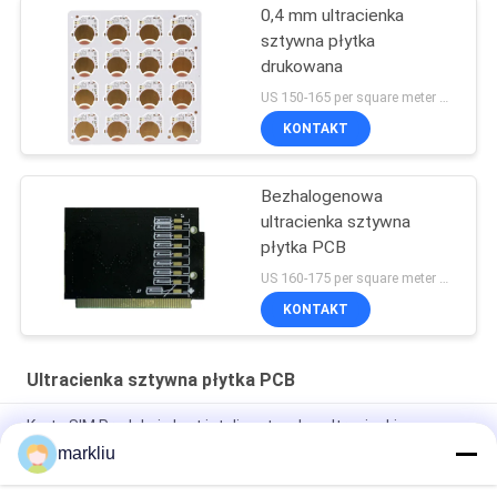
0,4 mm ultracienka
sztywna płytka
drukowana
US 150-165 per square meter MOQ:10 metrów kwadratowych
KONTAKT
Bezhalogenowa
ultracienka sztywna
płytka PCB
US 160-175 per square meter MOQ:10 metrów kwadratowych
KONTAKT
Ultracienka sztywna płytka PCB
Karta SIM Produkcja kart inteligentnych z ultracienkim
rdzeniem
markliu
Podłoże pamięci NAND ultracienki surowiec FR4 rdzeń BT