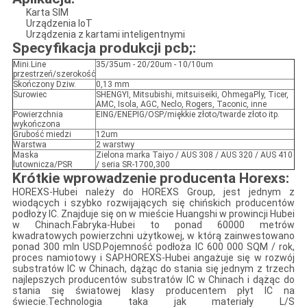
​Karta SIM
Urządzenia IoT
Urządzenia z kartami inteligentnymi
Specyfikacja produkcji pcb;
:
Mini.Line
35/35um - 20/20um - 10/10um
przestrzeń/szerokość
Skończony Dziw.
0,13 mm
Surowiec
SHENGYI, Mitsubishi, mitsuiseiki, OhmegaPly, Ticer,
AMC, Isola, AGC, Neclo, Rogers, Taconic, inne
Powierzchnia
EING/ENEPIG/OSP/miękkie złoto/twarde złoto itp.
wykończona
Grubość miedzi
12um
Warstwa
2 warstwy
Maska
Zielona marka Taiyo / AUS 308 / AUS 320 / AUS 410
lutownicza/PSR
/ seria SR-1700,300
Krótkie wprowadzenie producenta Horexs
:
HOREXS-Hubei należy do HOREXS Group, jest jednym z
wiodących i szybko rozwijających się chińskich producentów
podłoży IC. Znajduje się on w mieście Huangshi w prowincji Hubei
w Chinach.Fabryka-Hubei to ponad 60000 metrów
kwadratowych powierzchni użytkowej, w którą zainwestowano
ponad 300 mln USD.Pojemność podłoża IC 600 000 SQM / rok,
proces namiotowy i SAP.HOREXS-Hubei angażuje się w rozwój
substratów IC w Chinach, dążąc do stania się jednym z trzech
najlepszych producentów substratów IC w Chinach i dążąc do
stania się światowej klasy producentem płyt IC na
świecie.Technologia taka jak materiały L/S