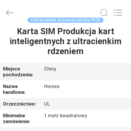
HongRuiXing
(Hubei)
Electronics
Co.,Ltd..
All
Ultracienka sztywna płytka PCB
Rights
Reserved.
Karta SIM Produkcja kart
DOM
inteligentnych z ultracienkim
PRODUKTY
rdzeniem
O
Miejsce
Chiny
pochodzenia:
NAS
Nazwa
Horexs
handlowa:
WYCIECZKA
Orzecznictwo:
UL
PO
FABRYCE
Minimalne
1 metr kwadratowy
zamówienie: