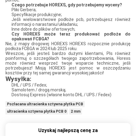
pomóc.
Czego potrzebuje HOREXS, gdy potrzebujemy wyceny?
Pliki Gerbera;
Specyfikacje produkcyjne;
Jeśli wielowarstwowe podłoże pcb, potrzebujesz również
informacji o narastaniu/układaniu;
Inne dobre do plików ofertowych;
Czy HOREXS może teraz produkować podłoże do
opakowań FCBGA?
Nie, z mapy drogowej HOREXS HOREXS rozpocznie produkcję
podłoża FCBGA w 2024 lub 2025 roku.
Wreszcie, jeśli jesteś bardzo dużymi klientami, Pls również
poinformuj o szczegółach twojego zapotrzebowania, Horexs
może również wesprzeć twoje wsparcie techniczne, jeśli
potrzebujesz! Misją HOREXS jest pomoc w oszczędzaniu
kosztów przy tej samej gwarancji wysokiej jakości!
Wysyłka:
DHL / UPS / Fedex;
Samolotem / drogą morską;
Dostosuj Express (własne konto DHL / UPS / Fedex)
Pozłacana ultracienka sztywna płytka PCB
ultracienka sztywna płytka PCB 0
2 mm
Uzyskaj najlepszą cenę za