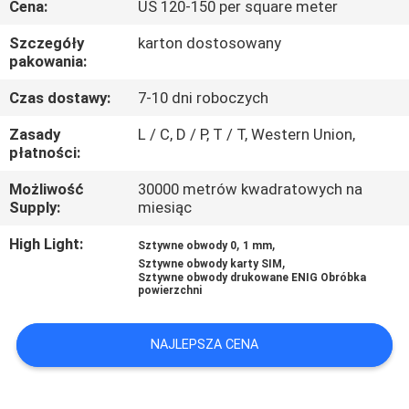
Cena:
US 120-150 per square meter
KONTROLA
JAKOŚCI
Szczegóły
karton dostosowany
pakowania:
SKONTAKTUJ
Czas dostawy:
7-10 dni roboczych
SIĘ
Zasady
L / C, D / P, T / T, Western Union,
płatności:
Z
Możliwość
30000 metrów kwadratowych na
NAMI
Supply:
miesiąc
High Light:
,
,
Sztywne obwody 0
1 mm
AKTUALNOŚCI
,
Sztywne obwody karty SIM
Sztywne obwody drukowane ENIG Obróbka
powierzchni
POPROSIĆ
O
NAJLEPSZA CENA
WYCENĘ