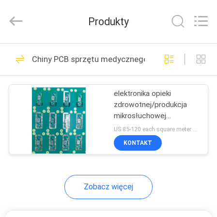
HongRuiXing
(Hubei)
Electronics
Produkty
Co.,Ltd..
All
Rights
Reserved.
DOM
25
Chiny PCB sprzętu medycznego
Podłoże BGA
PRODUKTY
elektronika opieki
zdrowotnej/produkcja
O
mikrosłuchowej
NAS
elektroniki pcb
US 85-120 each square meter MOQ:10 metrów kwadratowych
KONTAKT
47
WYCIECZKA
PO
Podłoże pakietu IC
Zobacz więcej
FABRYCE