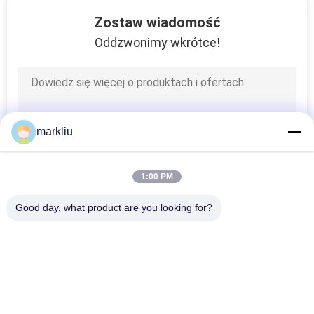
KONTROLA
Zostaw wiadomość
JAKOŚCI
Oddzwonimy wkrótce!
3
SKONTAKTUJ
Podłoże z pakietu
SIĘ
łyków
Z
markliu
NAMI
1:00 PM
AKTUALNOŚCI
Good day, what product are you looking for?
8
popularne kategorie
Wszystko
Substrat pakietu
POPROSIĆ
O
FCCSP
Podłoże BGA
Podłoże Pakietu IC
WYCENĘ