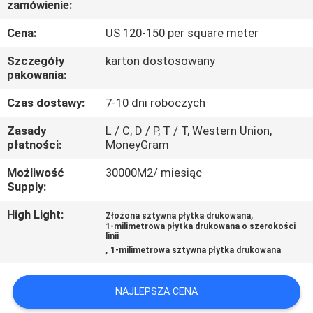
zamówienie:
KONTROLA
JAKOŚCI
Cena:
US 120-150 per square meter
Szczegóły
karton dostosowany
SKONTAKTUJ
pakowania:
SIĘ
Czas dostawy:
7-10 dni roboczych
Z
Zasady
L / C, D / P, T / T, Western Union,
płatności:
MoneyGram
NAMI
Możliwość
30000M2/ miesiąc
Supply:
AKTUALNOŚCI
High Light:
,
Złożona sztywna płytka drukowana
1-milimetrowa płytka drukowana o szerokości
POPROSIĆ
linii
,
1-milimetrowa sztywna płytka drukowana
O
WYCENĘ
NAJLEPSZA CENA