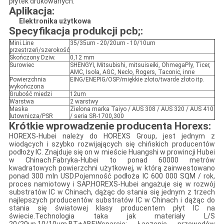
płytek drukowanych.
Aplikacja:
​Elektronika użytkowa
Specyfikacja produkcji pcb;
:
Mini.Line
35/35um - 20/20um - 10/10um
przestrzeń/szerokość
Skończony Dziw.
0,12 mm
Surowiec
SHENGYI, Mitsubishi, mitsuiseiki, OhmegaPly, Ticer,
AMC, Isola, AGC, Neclo, Rogers, Taconic, inne
Powierzchnia
EING/ENEPIG/OSP/miękkie złoto/twarde złoto itp.
wykończona
Grubość miedzi
12um
Warstwa
2 warstwy
Maska
Zielona marka Taiyo / AUS 308 / AUS 320 / AUS 410
lutownicza/PSR
/ seria SR-1700,300
Krótkie wprowadzenie producenta Horexs
:
HOREXS-Hubei należy do HOREXS Group, jest jednym z
wiodących i szybko rozwijających się chińskich producentów
podłoży IC. Znajduje się on w mieście Huangshi w prowincji Hubei
w Chinach.Fabryka-Hubei to ponad 60000 metrów
kwadratowych powierzchni użytkowej, w którą zainwestowano
ponad 300 mln USD.Pojemność podłoża IC 600 000 SQM / rok,
proces namiotowy i SAP.HOREXS-Hubei angażuje się w rozwój
substratów IC w Chinach, dążąc do stania się jednym z trzech
najlepszych producentów substratów IC w Chinach i dążąc do
stania się światowej klasy producentem płyt IC na
świecie.Technologia taka jak materiały L/S