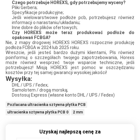
Czego potrzebuje HOREXS, gdy potrzebujemy wyceny?
Pliki Gerbera;
Specyfikacje produkcyjne;
Jeśli wielowarstwowe podłoże pcb, potrzebujesz również
informacji o narastaniu/układaniu;
Inne dobre do plików ofertowych;
Czy HOREXS może teraz produkować podłoże do
opakowań FCBGA?
Nie, z mapy drogowej HOREXS HOREXS rozpocznie produkcję
podłoża FCBGA w 2024 lub 2025 roku.
Wreszcie, jeśli jesteś bardzo dużymi klientami, Pls również
poinformuj o szczegółach twojego zapotrzebowania, Horexs
może również wesprzeć twoje wsparcie techniczne, jeśli
potrzebujesz! Misją HOREXS jest pomoc w oszczędzaniu
kosztów przy tej samej gwarancji wysokiej jakości!
Wysyłka:
DHL / UPS / Fedex;
Samolotem / drogą morską;
Dostosuj Express (własne konto DHL / UPS / Fedex)
Pozłacana ultracienka sztywna płytka PCB
ultracienka sztywna płytka PCB 0
2 mm
Uzyskaj najlepszą cenę za