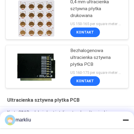
0,4 mm ultracienka
sztywna płytka
drukowana
US 150-165 per square meter MOQ:10 metrów kwadratowych
KONTAKT
Bezhalogenowa
ultracienka sztywna
płytka PCB
US 160-175 per square meter MOQ:10 metrów kwadratowych
KONTAKT
Ultracienka sztywna płytka PCB
Karta SIM Produkcja kart inteligentnych z ultracienkim
rdzeniem
markliu
Podłoże pamięci NAND ultracienki surowiec FR4 rdzeń BT