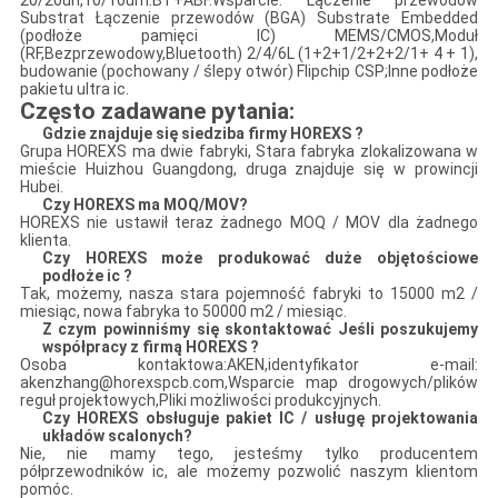
20/20un,10/10um.BT+ABF.Wsparcie: Łączenie przewodów
Substrat Łączenie przewodów (BGA) Substrate Embedded
(podłoże pamięci IC) MEMS/CMOS,Moduł
(RF,Bezprzewodowy,Bluetooth) 2/4/6L (1+2+1/2+2+2/1+ 4 + 1),
budowanie (pochowany / ślepy otwór) Flipchip CSP;Inne podłoże
pakietu ultra ic.
Często zadawane pytania:
Gdzie znajduje się siedziba firmy HOREXS ?
Grupa HOREXS ma dwie fabryki, Stara fabryka zlokalizowana w
mieście Huizhou Guangdong, druga znajduje się w prowincji
Hubei.
Czy HOREXS ma MOQ/MOV?
HOREXS nie ustawił teraz żadnego MOQ / MOV dla żadnego
klienta.
Czy HOREXS może produkować duże objętościowe
podłoże ic ?
Tak, możemy, nasza stara pojemność fabryki to 15000 m2 /
miesiąc, nowa fabryka to 50000 m2 / miesiąc.
Z czym powinniśmy się skontaktować Jeśli poszukujemy
współpracy z firmą HOREXS ?
Osoba kontaktowa:AKEN,identyfikator e-mail:
akenzhang@horexspcb.com,Wsparcie map drogowych/plików
reguł projektowych,Pliki możliwości produkcyjnych.
Czy HOREXS obsługuje pakiet IC / usługę projektowania
układów scalonych?
Nie, nie mamy tego, jesteśmy tylko producentem
półprzewodników ic, ale możemy pozwolić naszym klientom
pomóc.