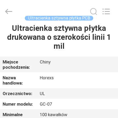
HongRuiXing
(Hubei)
Electronics
Co.,Ltd..
All
Ultracienka sztywna płytka PCB
Rights
Reserved.
Ultracienka sztywna płytka
DOM
drukowana o szerokości linii 1
PRODUKTY
mil
O
Miejsce
Chiny
pochodzenia:
NAS
Nazwa
Horexs
handlowa:
WYCIECZKA
Orzecznictwo:
UL
PO
FABRYCE
Numer modelu:
GC-07
Minimalne
100 kawałków