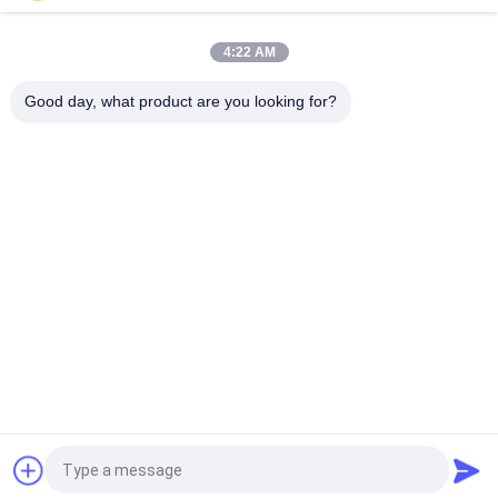
półprzewodnik FCCSP Pakiet Produkcja podłoża
4:22 AM
0,3 mm FCCSP Opakowanie Substrat 4L Rodzaje
nawarstwiania ENEPIG 5 * 5 mm Materiał BT
Good day, what product are you looking for?
popularne kategorie
Wszystko
Podłoże BGA
Podłoże Pakietu IC
Podłoże Z Pakietu 
Substrat Pakietu 
Łyków
FCCSP
Czujniki Substrat
Podłoże Modułu RF
Podłoże Pamięci
Podłoże MEMS
Poprosić o wycenę