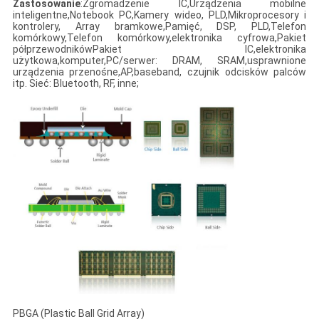
Zastosowanie
:Zgromadzenie IC,Urządzenia mobilne
inteligentne,Notebook PC,Kamery wideo, PLD,Mikroprocesory i
kontrolery, Array bramkowe,Pamięć, DSP, PLD,Telefon
komórkowy,Telefon komórkowy,elektronika cyfrowa,Pakiet
półprzewodnikówPakiet IC,elektronika
użytkowa,komputer,PC/serwer: DRAM, SRAM,usprawnione
urządzenia przenośne,AP,baseband, czujnik odcisków palców
itp. Sieć: Bluetooth, RF, inne;
PBGA (Plastic Ball Grid Array)