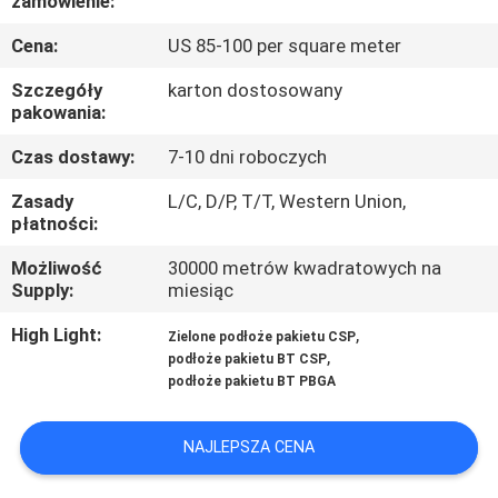
zamówienie:
KONTROLA
Cena:
US 85-100 per square meter
JAKOŚCI
Szczegóły
karton dostosowany
pakowania:
SKONTAKTUJ
SIĘ
Czas dostawy:
7-10 dni roboczych
Z
Zasady
L/C, D/P, T/T, Western Union,
płatności:
NAMI
Możliwość
30000 metrów kwadratowych na
Supply:
miesiąc
AKTUALNOŚCI
High Light:
,
Zielone podłoże pakietu CSP
,
podłoże pakietu BT CSP
POPROSIĆ
podłoże pakietu BT PBGA
O
NAJLEPSZA CENA
WYCENĘ