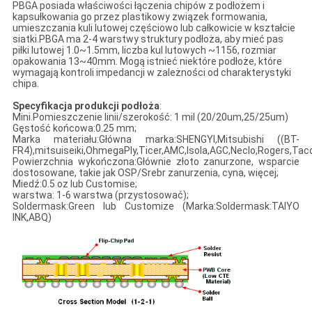
PBGA posiada właściwości łączenia chipów z podłożem i
kapsułkowania go przez plastikowy związek formowania,
umieszczania kuli lutowej częściowo lub całkowicie w kształcie
siatki.PBGA ma 2-4 warstwy struktury podłoża, aby mieć pas
piłki lutowej 1.0~1.5mm, liczba kul lutowych ~1156, rozmiar
opakowania 13~40mm. Mogą istnieć niektóre podłoże, które
wymagają kontroli impedancji w zależności od charakterystyki
chipa.
Specyfikacja produkcji podłoża
:
Mini.Pomieszczenie linii/szerokość: 1 mil (20/20um,25/25um)
Gęstość końcowa:0.25 mm;
Marka materiału:Główna marka:SHENGYI,Mitsubishi ((BT-
FR4),mitsuiseiki,OhmegaPly,Ticer,AMC,Isola,AGC,Neclo,Rogers,Taco
Powierzchnia wykończona:Głównie złoto zanurzone, wsparcie
dostosowane, takie jak OSP/Srebr zanurzenia, cyna, więcej;
Miedź:0.5 oz lub Customise;
warstwa: 1-6 warstwa (przystosować);
Soldermask:Green lub Customize (Marka:Soldermask:TAIYO
INK,ABQ)