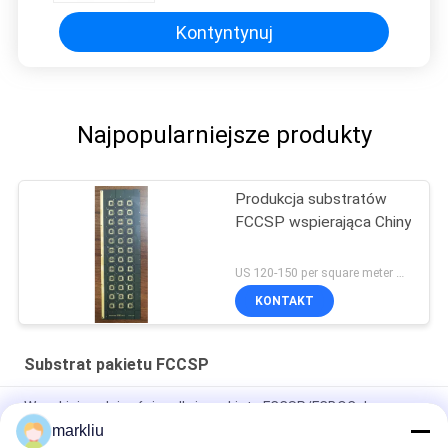
Kontyntynuj
Najpopularniejsze produkty
Produkcja substratów
FCCSP wspierająca Chiny
US 120-150 per square meter MOQ:1 metr kwadratowy
KONTAKT
Substrat pakietu FCCSP
Wysokiej wydajności podłoże pakietu FCCSP/FCBOC do
pamięci DRAM i SRAM/LPDDR na PC/serwery
markliu