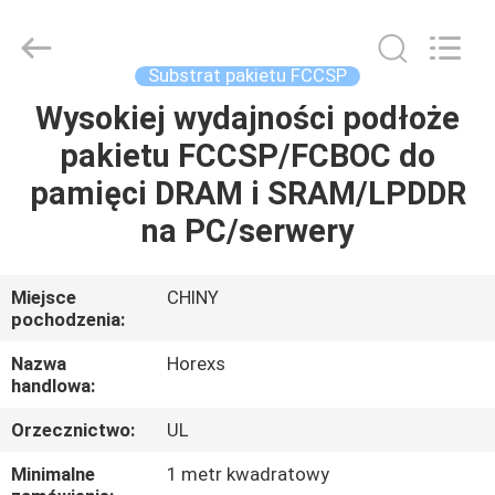
HongRuiXing
(Hubei)
Electronics
Co.,Ltd..
All
Substrat pakietu FCCSP
Rights
Reserved.
Wysokiej wydajności podłoże
DOM
pakietu FCCSP/FCBOC do
PRODUKTY
pamięci DRAM i SRAM/LPDDR
na PC/serwery
O
NAS
Miejsce
CHINY
pochodzenia:
WYCIECZKA
Nazwa
Horexs
handlowa:
PO
Orzecznictwo:
UL
FABRYCE
Minimalne
1 metr kwadratowy