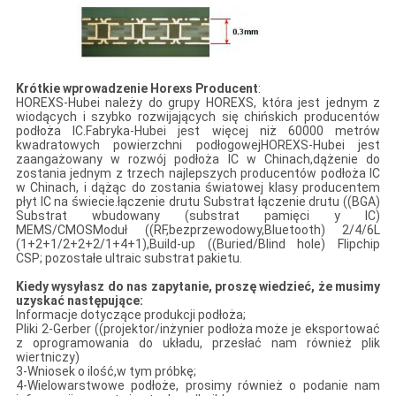
Krótkie wprowadzenie Horexs Producent
:
HOREXS-Hubei należy do grupy HOREXS, która jest jednym z
wiodących i szybko rozwijających się chińskich producentów
podłoża IC.Fabryka-Hubei jest więcej niż 60000 metrów
kwadratowych powierzchni podłogowejHOREXS-Hubei jest
zaangażowany w rozwój podłoża IC w Chinach,dążenie do
zostania jednym z trzech najlepszych producentów podłoża IC
w Chinach, i dążąc do zostania światowej klasy producentem
płyt IC na świecie.łączenie drutu Substrat łączenie drutu ((BGA)
Substrat wbudowany (substrat pamięci y IC)
MEMS/CMOSModuł ((RF,bezprzewodowy,Bluetooth) 2/4/6L
(1+2+1/2+2+2/1+4+1),Build-up ((Buried/Blind hole) Flipchip
CSP; pozostałe ultraic substrat pakietu.
Kiedy wysyłasz do nas zapytanie, proszę wiedzieć, że musimy
uzyskać następujące:
Informacje dotyczące produkcji podłoża;
Pliki 2-Gerber ((projektor/inżynier podłoża może je eksportować
z oprogramowania do układu, przesłać nam również plik
wiertniczy)
3-Wniosek o ilość,w tym próbkę;
4-Wielowarstwowe podłoże, prosimy również o podanie nam