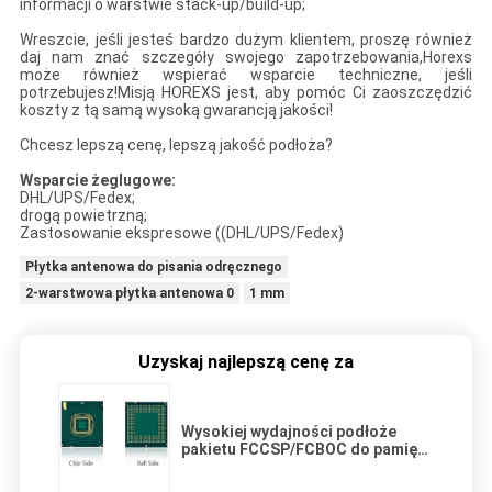
informacji o warstwie stack-up/build-up;
Wreszcie, jeśli jesteś bardzo dużym klientem, proszę również
daj nam znać szczegóły swojego zapotrzebowania,Horexs
może również wspierać wsparcie techniczne, jeśli
potrzebujesz!Misją HOREXS jest, aby pomóc Ci zaoszczędzić
koszty z tą samą wysoką gwarancją jakości!
Chcesz lepszą cenę, lepszą jakość podłoża?
Wsparcie żeglugowe:
DHL/UPS/Fedex;
drogą powietrzną;
Zastosowanie ekspresowe ((DHL/UPS/Fedex)
Płytka antenowa do pisania odręcznego
2-warstwowa płytka antenowa 0
1 mm
Uzyskaj najlepszą cenę za
Wysokiej wydajności podłoże
pakietu FCCSP/FCBOC do pamięci
DRAM i SRAM/LPDDR na
PC/serwery