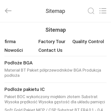
HongRuiXing
(Hubei)
Electronics
Sitemap
Co.,Ltd..
All
Rights
Reserved.
DOM
Sitemap
PRODUKTY
firma
Factory Tour
Quality Control
Nowości
Contact Us
O
Podłoże BGA
NAS
Materiał BT Pakiet półprzewodników BGA Produkcja
podłoża
WYCIECZKA
Podłoże pakietu IC
PO
Pakiet BOC wykończony miękkim złotem Substrat
FABRYCE
Wysoka prędkość Wysoka gęstość dla układu pamięci
Soft Gold Pakiet MCP / CSP Substrat BT FR4 0,1 - 0,4