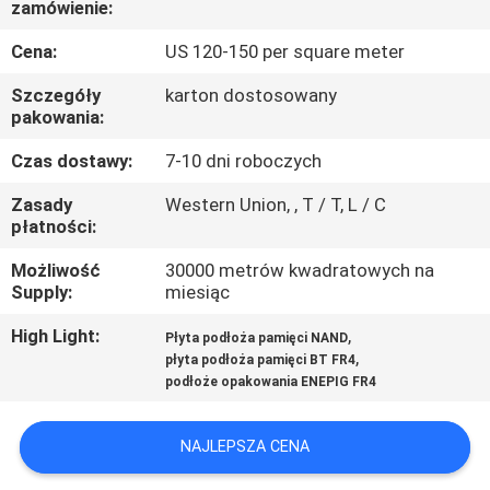
zamówienie:
KONTROLA
JAKOŚCI
Cena:
US 120-150 per square meter
Szczegóły
karton dostosowany
SKONTAKTUJ
pakowania:
SIĘ
Czas dostawy:
7-10 dni roboczych
Z
Zasady
Western Union, , T / T, L / C
płatności:
NAMI
Możliwość
30000 metrów kwadratowych na
Supply:
miesiąc
AKTUALNOŚCI
High Light:
,
Płyta podłoża pamięci NAND
,
płyta podłoża pamięci BT FR4
POPROSIĆ
podłoże opakowania ENEPIG FR4
O
WYCENĘ
NAJLEPSZA CENA