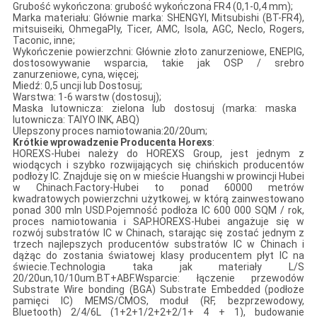
Grubość wykończona: grubość wykończona FR4 (0,1-0,4 mm);
Marka materiału: Głównie marka: SHENGYI, Mitsubishi (BT-FR4),
mitsuiseiki, OhmegaPly, Ticer, AMC, Isola, AGC, Neclo, Rogers,
Taconic, inne;
Wykończenie powierzchni: Głównie złoto zanurzeniowe, ENEPIG,
dostosowywanie wsparcia, takie jak OSP / srebro
zanurzeniowe, cyna, więcej;
Miedź: 0,5 uncji lub Dostosuj;
Warstwa: 1-6 warstw (dostosuj);
Maska lutownicza: zielona lub dostosuj (marka: maska ​​
lutownicza: TAIYO INK, ABQ)
Ulepszony proces namiotowania:20/20um;
Krótkie wprowadzenie Producenta Horexs
:
HOREXS-Hubei należy do HOREXS Group, jest jednym z
wiodących i szybko rozwijających się chińskich producentów
podłoży IC. Znajduje się on w mieście Huangshi w prowincji Hubei
w Chinach.Factory-Hubei to ponad 60000 metrów
kwadratowych powierzchni użytkowej, w którą zainwestowano
ponad 300 mln USD.Pojemność podłoża IC 600 000 SQM / rok,
proces namiotowania i SAP.HOREXS-Hubei angażuje się w
rozwój substratów IC w Chinach, starając się zostać jednym z
trzech najlepszych producentów substratów IC w Chinach i
dążąc do zostania światowej klasy producentem płyt IC na
świecie.Technologia taka jak materiały L/S
20/20un,10/10um.BT+ABF.Wsparcie: łączenie przewodów
Substrate Wire bonding (BGA) Substrate Embedded (podłoże
pamięci IC) MEMS/CMOS, moduł (RF, bezprzewodowy,
Bluetooth) 2/4/6L (1+2+1/2+2+2/1+ 4 + 1), budowanie