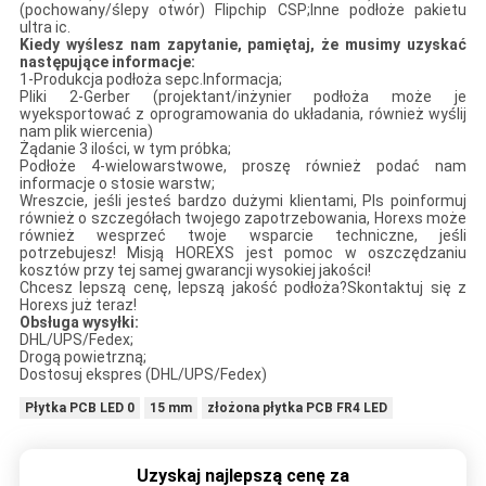
(pochowany/ślepy otwór) Flipchip CSP;Inne podłoże pakietu
ultra ic.
Kiedy wyślesz nam zapytanie, pamiętaj, że musimy uzyskać
następujące informacje:
1-Produkcja podłoża sepc.Informacja;
Pliki 2-Gerber (projektant/inżynier podłoża może je
wyeksportować z oprogramowania do układania, również wyślij
nam plik wiercenia)
Żądanie 3 ilości, w tym próbka;
Podłoże 4-wielowarstwowe, proszę również podać nam
informacje o stosie warstw;
Wreszcie, jeśli jesteś bardzo dużymi klientami, Pls poinformuj
również o szczegółach twojego zapotrzebowania, Horexs może
również wesprzeć twoje wsparcie techniczne, jeśli
potrzebujesz! Misją HOREXS jest pomoc w oszczędzaniu
kosztów przy tej samej gwarancji wysokiej jakości!
Chcesz lepszą cenę, lepszą jakość podłoża?Skontaktuj się z
Horexs już teraz!
Obsługa wysyłki:
DHL/UPS/Fedex;
Drogą powietrzną;
Dostosuj ekspres (DHL/UPS/Fedex)
Płytka PCB LED 0
15 mm
złożona płytka PCB FR4 LED
Uzyskaj najlepszą cenę za