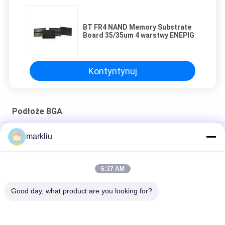
BT FR4 NAND Memory Substrate
Board 35/35um 4 warstwy ENEPIG
Kontyntynuj
Podłoże BGA
Produkcja podłoża modułu RF/mmwave
markliu
produkcja podłoża pakietu mikroelektroniki,
6:37 AM
Podłoże do montażu półprzewodników o grubości 0,2 mm
Podłoże do pakowania mikroelektroniki
Good day, what product are you looking for?
popularne kategorie
Wszystko