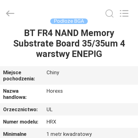
HongRuiXing
(Hubei)
Electronics
Co.,Ltd..
All
Podłoże BGA
Rights
Reserved.
BT FR4 NAND Memory
DOM
Substrate Board 35/35um 4
PRODUKTY
warstwy ENEPIG
O
Miejsce
Chiny
pochodzenia:
NAS
Nazwa
Horexs
handlowa:
WYCIECZKA
Orzecznictwo:
UL
PO
FABRYCE
Numer modelu:
HRX
Minimalne
1 metr kwadratowy