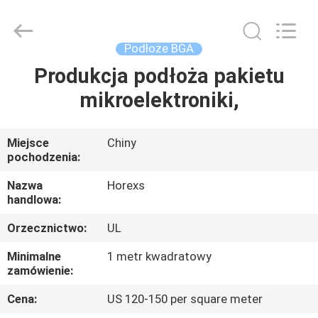
HongRuiXing
(Hubei)
Electronics
Co.,Ltd..
All
Podłoże BGA
Rights
Reserved.
Produkcja podłoża pakietu
DOM
mikroelektroniki,
PRODUKTY
Miejsce
Chiny
pochodzenia:
O
NAS
Nazwa
Horexs
handlowa:
Orzecznictwo:
UL
WYCIECZKA
PO
Minimalne
1 metr kwadratowy
zamówienie:
FABRYCE
Cena:
US 120-150 per square meter