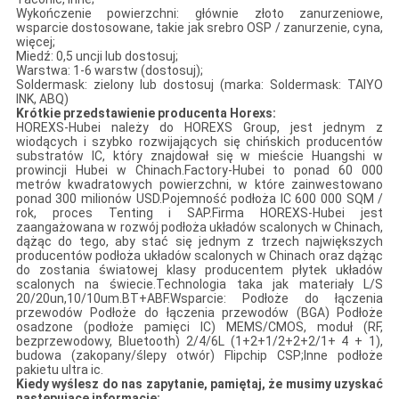
Wykończenie powierzchni: głównie złoto zanurzeniowe,
wsparcie dostosowane, takie jak srebro OSP / zanurzenie, cyna,
więcej;
Miedź: 0,5 uncji lub dostosuj;
Warstwa: 1-6 warstw (dostosuj);
Soldermask: zielony lub dostosuj (marka: Soldermask: TAIYO
INK, ABQ)
Krótkie przedstawienie producenta Horexs:
HOREXS-Hubei należy do HOREXS Group, jest jednym z
wiodących i szybko rozwijających się chińskich producentów
substratów IC, który znajdował się w mieście Huangshi w
prowincji Hubei w Chinach.Factory-Hubei to ponad 60 000
metrów kwadratowych powierzchni, w które zainwestowano
ponad 300 milionów USD.Pojemność podłoża IC 600 000 SQM /
rok, proces Tenting i SAP.Firma HOREXS-Hubei jest
zaangażowana w rozwój podłoża układów scalonych w Chinach,
dążąc do tego, aby stać się jednym z trzech największych
producentów podłoża układów scalonych w Chinach oraz dążąc
do zostania światowej klasy producentem płytek układów
scalonych na świecie.Technologia taka jak materiały L/S
20/20un,10/10um.BT+ABF.Wsparcie: Podłoże do łączenia
przewodów Podłoże do łączenia przewodów (BGA) Podłoże
osadzone (podłoże pamięci IC) MEMS/CMOS, moduł (RF,
bezprzewodowy, Bluetooth) 2/4/6L (1+2+1/2+2+2/1+ 4 + 1),
budowa (zakopany/ślepy otwór) Flipchip CSP;Inne podłoże
pakietu ultra ic.
Kiedy wyślesz do nas zapytanie, pamiętaj, że musimy uzyskać
następujące informacje: