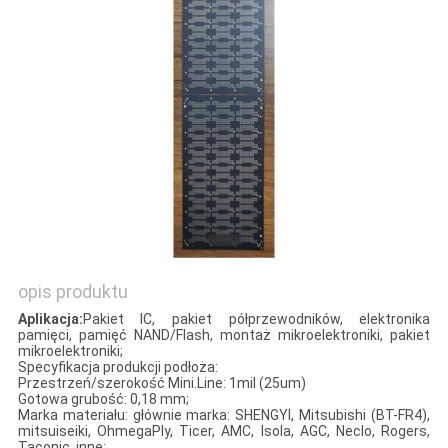
SITEMAP
PRIVACY
POLICY
opis produktu
Aplikacja:
Pakiet IC, pakiet półprzewodników, elektronika
pamięci, pamięć NAND/Flash, montaż mikroelektroniki, pakiet
mikroelektroniki;
Specyfikacja produkcji podłoża:
Przestrzeń/szerokość Mini.Line: 1mil (25um)
Gotowa grubość: 0,18 mm;
Marka materiału: głównie marka: SHENGYI, Mitsubishi (BT-FR4),
mitsuiseiki, OhmegaPly, Ticer, AMC, Isola, AGC, Neclo, Rogers,
Taconic, inne;