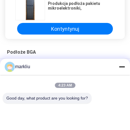
Produkcja podłoża pakietu
mikroelektroniki,
Kontyntynuj
Podłoże BGA
Produkcja podłoża modułu RF/mmwave
markliu
produkcja podłoża pakietu mikroelektroniki,
4:23 AM
Podłoże do montażu półprzewodników o grubości 0,2 mm
Podłoże do pakowania mikroelektroniki
Good day, what product are you looking for?
popularne kategorie
Wszystko
Podłoże BGA
Podłoże Pakietu IC