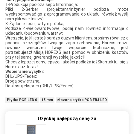
1-Produkcja podłoża sepc.Informacja;
Pliki 2-Gerber (projektant/inżynier podłoża może
wyeksportować go z oprogramowania do układu, również wyślij
nam plik wiertniczy)
3-Żądanie ilości, w tym próbka;
Podłoże 4-wielowarstwowe, podaj nam również informacje o
układaniu/budowaniu warstw;
Wreszcie, jeśli jesteś bardzo dużym klientem, prosimy również o
podanie szczegółów twojego zapotrzebowania, Horexs może
również wesprzeć twoje wsparcie techniczne, jeśli
potrzebujesz! Misją HOREXS jest pomoc w obniżeniu kosztów
przy tej samej gwarancji wysokiej jakości!
Chcesz lepszej ceny, lepszej jakości podłoża ic?Skontaktuj się z
Horexs już teraz!
Wspieranie wysyłki:
DHL/UPS/Fedex;
Drogą powietrzną;
Dostosuj ekspres (DHL/UPS/Fedex)
Płytka PCB LED 0
15 mm
złożona płytka PCB FR4 LED
Uzyskaj najlepszą cenę za