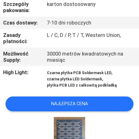
KONTROLA
Szczegóły
karton dostosowany
pakowania:
JAKOŚCI
Czas dostawy:
7-10 dni roboczych
SKONTAKTUJ
Zasady
L / C, D / P, T / T, Western Union,
płatności:
SIĘ
Możliwość
30000 metrów kwadratowych na
Z
Supply:
miesiąc
NAMI
High Light:
,
Czarna płytka PCB Soldermask LED
,
czarna płytka LED Soldermask
AKTUALNOŚCI
płytka PCB LED z całkowitą podkładką
NAJLEPSZA CENA
POPROSIĆ
O
WYCENĘ