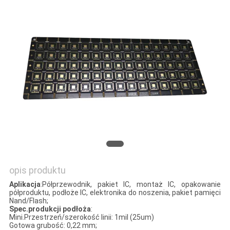
SITEMAP
PRIVACY
POLICY
opis produktu
Aplikacja
:Półprzewodnik, pakiet IC, montaż IC, opakowanie
półproduktu, podłoże IC, elektronika do noszenia, pakiet pamięci
Nand/Flash;
Spec.produkcji podłoża
:
Mini.Przestrzeń/szerokość linii: 1mil (25um)
Gotowa grubość: 0,22 mm;