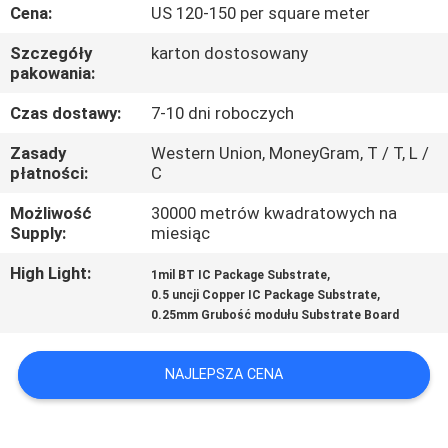
KONTROLA
Cena:
US 120-150 per square meter
JAKOŚCI
Szczegóły
karton dostosowany
pakowania:
SKONTAKTUJ
Czas dostawy:
7-10 dni roboczych
SIĘ
Zasady
Western Union, MoneyGram, T / T, L /
płatności:
C
Z
NAMI
Możliwość
30000 metrów kwadratowych na
Supply:
miesiąc
AKTUALNOŚCI
High Light:
,
1mil BT IC Package Substrate
,
0.5 uncji Copper IC Package Substrate
0.25mm Grubość modułu Substrate Board
POPROSIĆ
O
NAJLEPSZA CENA
WYCENĘ