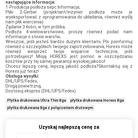
następujące informacje:
1-Produkcja podłoża sepc.Informacja;
Pliki 2-Gerber (projektant/inżynier podłoża może je
wyeksportować z oprogramowania do układania, również wyślij
nam plik wiercenia)
Żądanie 3 ilości, w tym próbka;
Podłoża 4-wielowarstwowe, proszę również podać nam
informacje o stosie warstw;
Wreszcie, jeśli jesteś bardzo dużymi klientami, Pls poinformuj
również o szczegółach twojego zapotrzebowania, Horexs może
również wesprzeć twoje wsparcie techniczne, jeśli
potrzebujesz! Misją HOREXS jest pomoc w oszczędzaniu
kosztów przy tej samej gwarancji wysokiej jakości!
Chcesz lepszą cenę, lepszą jakość podłoża?Skontaktuj się z
Horexs już teraz!
Obsługa wysyłki:
DHL/UPS/Fedex;
Drogą powietrzną;
Dostosuj ekspres (DHL/UPS/Fedex)
Płytka drukowana Ultra Thin Bga
płytka drukowana Horexs Bga
płytka drukowana Bga z połączeniem drutowym
Uzyskaj najlepszą cenę za