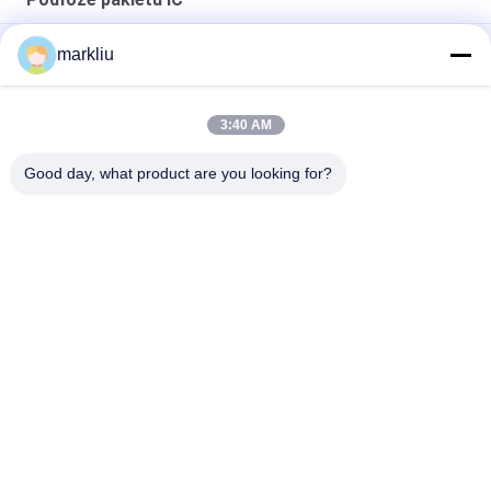
Produkcja podłoży materiałowych marki Hitachi BT
markliu
Hitachi BT IC Package Wspieranie produkcji podłoża
3:40 AM
0,15 mm podłoże pakietu montażowego IC Do pakietu
półprzewodników
Good day, what product are you looking for?
popularne kategorie
Wszystko
Podłoże BGA
Podłoże Pakietu IC
Podłoże Z Pakietu 
Substrat Pakietu 
Łyków
FCCSP
Czujniki Substrat
Podłoże Modułu RF
Podłoże Pamięci
Podłoże MEMS