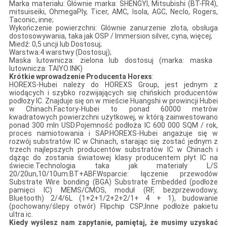
Marka materiału: Głównie marka: SHENGYI, Mitsubishi (BT-FR4),
mitsuiseiki, OhmegaPly, Ticer, AMC, Isola, AGC, Neclo, Rogers,
Taconic, inne;
Wykończenie powierzchni: Głównie zanurzenie złota, obsługa
dostosowywania, taka jak OSP / Immersion silver, cyna, więcej;
Miedź: 0,5 uncji lub Dostosuj;
Warstwa:4 warstwy (Dostosuj);
Maska lutownicza: zielona lub dostosuj (marka: maska ​​
lutownicza: TAIYO INK)
Krótkie wprowadzenie Producenta Horexs
:
HOREXS-Hubei należy do HOREXS Group, jest jednym z
wiodących i szybko rozwijających się chińskich producentów
podłoży IC. Znajduje się on w mieście Huangshi w prowincji Hubei
w Chinach.Factory-Hubei to ponad 60000 metrów
kwadratowych powierzchni użytkowej, w którą zainwestowano
ponad 300 mln USD.Pojemność podłoża IC 600 000 SQM / rok,
proces namiotowania i SAP.HOREXS-Hubei angażuje się w
rozwój substratów IC w Chinach, starając się zostać jednym z
trzech najlepszych producentów substratów IC w Chinach i
dążąc do zostania światowej klasy producentem płyt IC na
świecie.Technologia taka jak materiały L/S
20/20un,10/10um.BT+ABF.Wsparcie: łączenie przewodów
Substrate Wire bonding (BGA) Substrate Embedded (podłoże
pamięci IC) MEMS/CMOS, moduł (RF, bezprzewodowy,
Bluetooth) 2/4/6L (1+2+1/2+2+2/1+ 4 + 1), budowanie
(pochowany/ślepy otwór) Flipchip CSP;Inne podłoże pakietu
ultra ic.
Kiedy wyślesz nam zapytanie, pamiętaj, że musimy uzyskać