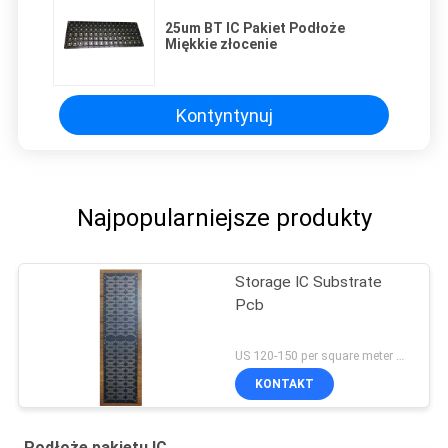
25um BT IC Pakiet Podłoże
Miękkie złocenie
Kontyntynuj
Najpopularniejsze produkty
Storage IC Substrate
Pcb
US 120-150 per square meter MOQ:1 metr kwadratowy
KONTAKT
Podłoże pakietu IC