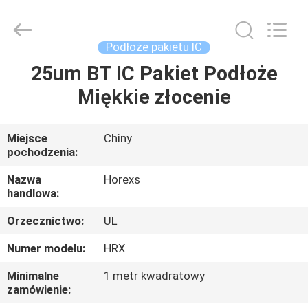
HongRuiXing
(Hubei)
Electronics
Co.,Ltd..
All
Podłoże pakietu IC
Rights
Reserved.
25um BT IC Pakiet Podłoże
DOM
Miękkie złocenie
PRODUKTY
Miejsce
Chiny
pochodzenia:
O
NAS
Nazwa
Horexs
handlowa:
Orzecznictwo:
UL
WYCIECZKA
PO
Numer modelu:
HRX
FABRYCE
Minimalne
1 metr kwadratowy
zamówienie: