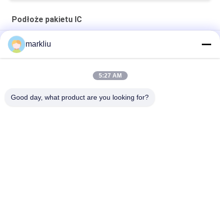
Podłoże pakietu IC
Produkcja podłoży materiałowych marki Hitachi BT
markliu
Hitachi BT IC Package Wspieranie produkcji podłoża
5:27 AM
0,15 mm podłoże pakietu montażowego IC Do pakietu
półprzewodników
Good day, what product are you looking for?
popularne kategorie
Wszystko
Podłoże BGA
Podłoże Pakietu IC
Podłoże Z Pakietu 
Substrat Pakietu 
Łyków
FCCSP
Czujniki Substrat
Podłoże Modułu RF