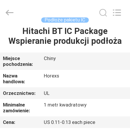
HongRuiXing
(Hubei)
Electronics
Co.,Ltd..
All
Podłoże pakietu IC
Rights
Reserved.
Hitachi BT IC Package
DOM
Wspieranie produkcji podłoża
PRODUKTY
Miejsce
Chiny
pochodzenia:
O
NAS
Nazwa
Horexs
handlowa:
Orzecznictwo:
UL
WYCIECZKA
PO
Minimalne
1 metr kwadratowy
zamówienie:
FABRYCE
Cena:
US 0.11-0.13 each piece