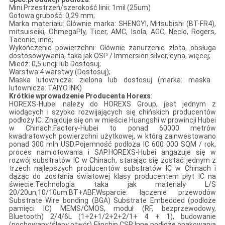
Mini.Przestrzeń/szerokość linii: 1mil (25um)
Gotowa grubość: 0,29 mm;
Marka materiału: Głównie marka: SHENGYI, Mitsubishi (BT-FR4),
mitsuiseiki, OhmegaPly, Ticer, AMC, Isola, AGC, Neclo, Rogers,
Taconic, inne;
Wykończenie powierzchni: Głównie zanurzenie złota, obsługa
dostosowywania, taka jak OSP / Immersion silver, cyna, więcej;
Miedź: 0,5 uncji lub Dostosuj;
Warstwa:4 warstwy (Dostosuj);
Maska lutownicza: zielona lub dostosuj (marka: maska ​​
lutownicza: TAIYO INK)
Krótkie wprowadzenie Producenta Horexs
:
HOREXS-Hubei należy do HOREXS Group, jest jednym z
wiodących i szybko rozwijających się chińskich producentów
podłoży IC. Znajduje się on w mieście Huangshi w prowincji Hubei
w Chinach.Factory-Hubei to ponad 60000 metrów
kwadratowych powierzchni użytkowej, w którą zainwestowano
ponad 300 mln USD.Pojemność podłoża IC 600 000 SQM / rok,
proces namiotowania i SAP.HOREXS-Hubei angażuje się w
rozwój substratów IC w Chinach, starając się zostać jednym z
trzech najlepszych producentów substratów IC w Chinach i
dążąc do zostania światowej klasy producentem płyt IC na
świecie.Technologia taka jak materiały L/S
20/20un,10/10um.BT+ABF.Wsparcie: łączenie przewodów
Substrate Wire bonding (BGA) Substrate Embedded (podłoże
pamięci IC) MEMS/CMOS, moduł (RF, bezprzewodowy,
Bluetooth) 2/4/6L (1+2+1/2+2+2/1+ 4 + 1), budowanie
(pochowany/ślepy otwór) Flipchip CSP;Inne podłoże opakowania