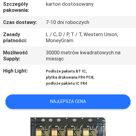
KONTROLA
Szczegóły
karton dostosowany
pakowania:
JAKOŚCI
Czas dostawy:
7-10 dni roboczych
SKONTAKTUJ
Zasady
L / C, D / P, T / T, Western Union,
płatności:
MoneyGram
SIĘ
Możliwość
30000 metrów kwadratowych na
Z
Supply:
miesiąc
NAMI
High Light:
,
Podłoże pakietu BT IC
,
płytka drukowana FR4 PCB
AKTUALNOŚCI
podłoże pakietu IC FR4
NAJLEPSZA CENA
POPROSIĆ
O
WYCENĘ