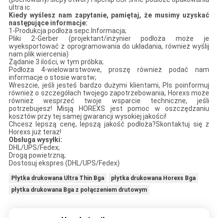
ultra ic.
Kiedy wyślesz nam zapytanie, pamiętaj, że musimy uzyskać
następujące informacje:
1-Produkcja podłoża sepc.Informacja;
Pliki 2-Gerber (projektant/inżynier podłoża może je
wyeksportować z oprogramowania do układania, również wyślij
nam plik wiercenia)
Żądanie 3 ilości, w tym próbka;
Podłoża 4-wielowarstwowe, proszę również podać nam
informacje o stosie warstw;
Wreszcie, jeśli jesteś bardzo dużymi klientami, Pls poinformuj
również o szczegółach twojego zapotrzebowania, Horexs może
również wesprzeć twoje wsparcie techniczne, jeśli
potrzebujesz! Misją HOREXS jest pomoc w oszczędzaniu
kosztów przy tej samej gwarancji wysokiej jakości!
Chcesz lepszą cenę, lepszą jakość podłoża?Skontaktuj się z
Horexs już teraz!
Obsługa wysyłki:
DHL/UPS/Fedex;
Drogą powietrzną;
Dostosuj ekspres (DHL/UPS/Fedex)
Płytka drukowana Ultra Thin Bga
płytka drukowana Horexs Bga
płytka drukowana Bga z połączeniem drutowym