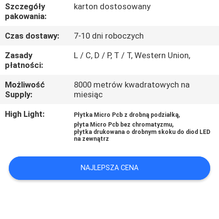
KONTROLA
Szczegóły
karton dostosowany
pakowania:
JAKOŚCI
Czas dostawy:
7-10 dni roboczych
SKONTAKTUJ
Zasady
L / C, D / P, T / T, Western Union,
płatności:
SIĘ
Możliwość
8000 metrów kwadratowych na
Z
Supply:
miesiąc
NAMI
High Light:
,
Płytka Micro Pcb z drobną podziałką
,
płyta Micro Pcb bez chromatyzmu
AKTUALNOŚCI
płytka drukowana o drobnym skoku do diod LED
na zewnątrz
POPROSIĆ
NAJLEPSZA CENA
O
WYCENĘ