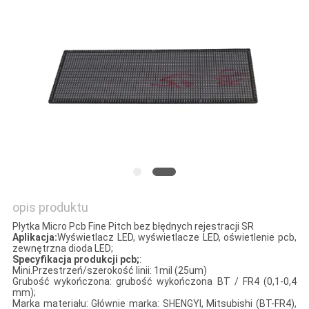
SITEMAP
PRIVACY
POLICY
opis produktu
Płytka Micro Pcb Fine Pitch bez błędnych rejestracji SR
Aplikacja:
Wyświetlacz LED, wyświetlacze LED, oświetlenie pcb,
zewnętrzna dioda LED;
Specyfikacja produkcji pcb;
:
Mini.Przestrzeń/szerokość linii: 1mil (25um)
Grubość wykończona: grubość wykończona BT / FR4 (0,1-0,4
mm);
Marka materiału: Głównie marka: SHENGYI, Mitsubishi (BT-FR4),