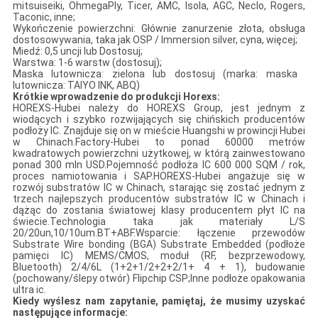
mitsuiseiki, OhmegaPly, Ticer, AMC, Isola, AGC, Neclo, Rogers,
Taconic, inne;
Wykończenie powierzchni: Głównie zanurzenie złota, obsługa
dostosowywania, taka jak OSP / Immersion silver, cyna, więcej;
Miedź: 0,5 uncji lub Dostosuj;
Warstwa: 1-6 warstw (dostosuj);
Maska lutownicza: zielona lub dostosuj (marka: maska ​​
lutownicza: TAIYO INK, ABQ)
Krótkie wprowadzenie do produkcji Horexs:
HOREXS-Hubei należy do HOREXS Group, jest jednym z
wiodących i szybko rozwijających się chińskich producentów
podłoży IC. Znajduje się on w mieście Huangshi w prowincji Hubei
w Chinach.Factory-Hubei to ponad 60000 metrów
kwadratowych powierzchni użytkowej, w którą zainwestowano
ponad 300 mln USD.Pojemność podłoża IC 600 000 SQM / rok,
proces namiotowania i SAP.HOREXS-Hubei angażuje się w
rozwój substratów IC w Chinach, starając się zostać jednym z
trzech najlepszych producentów substratów IC w Chinach i
dążąc do zostania światowej klasy producentem płyt IC na
świecie.Technologia taka jak materiały L/S
20/20un,10/10um.BT+ABF.Wsparcie: łączenie przewodów
Substrate Wire bonding (BGA) Substrate Embedded (podłoże
pamięci IC) MEMS/CMOS, moduł (RF, bezprzewodowy,
Bluetooth) 2/4/6L (1+2+1/2+2+2/1+ 4 + 1), budowanie
(pochowany/ślepy otwór) Flipchip CSP;Inne podłoże opakowania
ultra ic.
Kiedy wyślesz nam zapytanie, pamiętaj, że musimy uzyskać
następujące informacje: