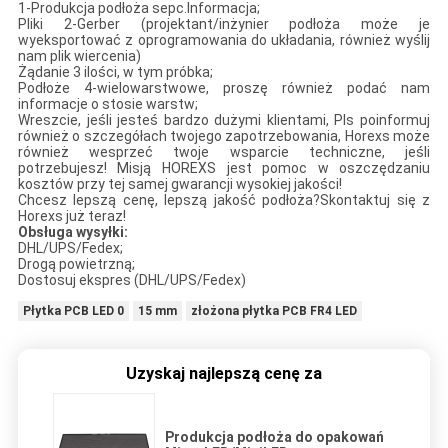
1-Produkcja podłoża sepc.Informacja;
Pliki 2-Gerber (projektant/inżynier podłoża może je
wyeksportować z oprogramowania do układania, również wyślij
nam plik wiercenia)
Żądanie 3 ilości, w tym próbka;
Podłoże 4-wielowarstwowe, proszę również podać nam
informacje o stosie warstw;
Wreszcie, jeśli jesteś bardzo dużymi klientami, Pls poinformuj
również o szczegółach twojego zapotrzebowania, Horexs może
również wesprzeć twoje wsparcie techniczne, jeśli
potrzebujesz! Misją HOREXS jest pomoc w oszczędzaniu
kosztów przy tej samej gwarancji wysokiej jakości!
Chcesz lepszą cenę, lepszą jakość podłoża?Skontaktuj się z
Horexs już teraz!
Obsługa wysyłki:
DHL/UPS/Fedex;
Drogą powietrzną;
Dostosuj ekspres (DHL/UPS/Fedex)
Płytka PCB LED 0
15 mm
złożona płytka PCB FR4 LED
Uzyskaj najlepszą cenę za
Produkcja podłoża do opakowań