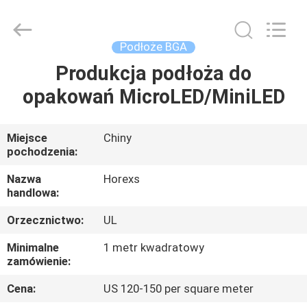
HongRuiXing
(Hubei)
Electronics
Co.,Ltd..
All
Podłoże BGA
Rights
Reserved.
Produkcja podłoża do
DOM
opakowań MicroLED/MiniLED
PRODUKTY
Miejsce
Chiny
pochodzenia:
O
NAS
Nazwa
Horexs
handlowa:
Orzecznictwo:
UL
WYCIECZKA
PO
Minimalne
1 metr kwadratowy
zamówienie:
FABRYCE
Cena:
US 120-150 per square meter