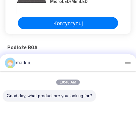
MicroLED/MiniLED
Kontyntynuj
Podłoże BGA
Produkcja podłoża modułu RF/mmwave
markliu
produkcja podłoża pakietu mikroelektroniki,
10:40 AM
Podłoże do montażu półprzewodników o grubości 0,2 mm
Podłoże do pakowania mikroelektroniki
Good day, what product are you looking for?
popularne kategorie
Wszystko
Podłoże BGA
Podłoże Pakietu IC