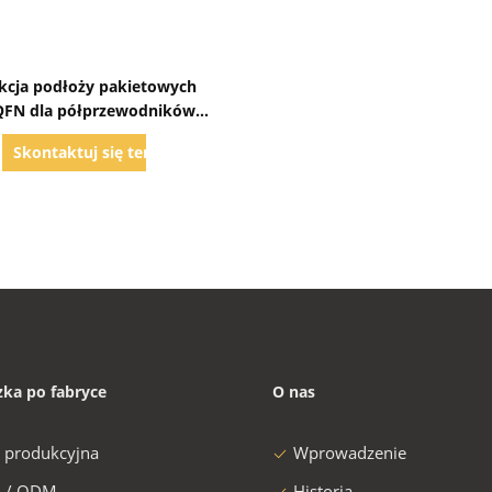
Pokaż szczegóły
kcja podłoży pakietowych
FN dla półprzewodników
branży IoT
Skontaktuj się teraz
zka po fabryce
O nas
a produkcyjna
Wprowadzenie
 / ODM
Historia