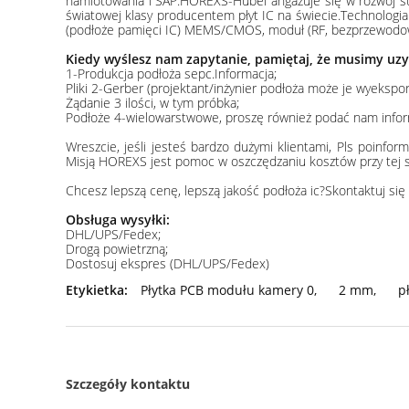
namiotowania i SAP.HOREXS-Hubei angażuje się w rozwój sub
światowej klasy producentem płyt IC na świecie.Technolog
(podłoże pamięci IC) MEMS/CMOS, moduł (RF, bezprzewodowy,
Kiedy wyślesz nam zapytanie, pamiętaj, że musimy uzy
1-Produkcja podłoża sepc.Informacja;
Pliki 2-Gerber (projektant/inżynier podłoża może je wyekspo
Żądanie 3 ilości, w tym próbka;
Podłoże 4-wielowarstwowe, proszę również podać nam infor
Wreszcie, jeśli jesteś bardzo dużymi klientami, Pls poinf
Misją HOREXS jest pomoc w oszczędzaniu kosztów przy tej sa
Chcesz lepszą cenę, lepszą jakość podłoża ic?Skontaktuj się 
Obsługa wysyłki:
DHL/UPS/Fedex;
Drogą powietrzną;
Dostosuj ekspres (DHL/UPS/Fedex)
Etykietka:
Płytka PCB modułu kamery 0
,
2 mm
,
p
Szczegóły kontaktu