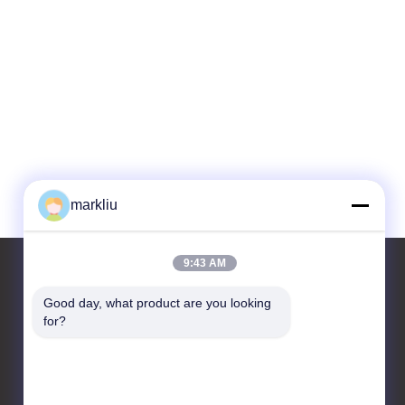
markliu
9:43 AM
Good day, what product are you looking 
for?
Skontaktuj się z nami
HongRuiXing (Hubei)
Electronics Co.,Ltd.