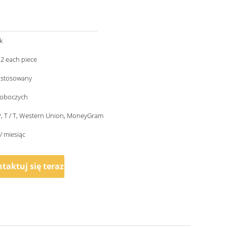
k
US 0.1-0.12 each piece
ostosowany
roboczych
/ P, T / T, Western Union, MoneyGram
/ miesiąc
taktuj się teraz