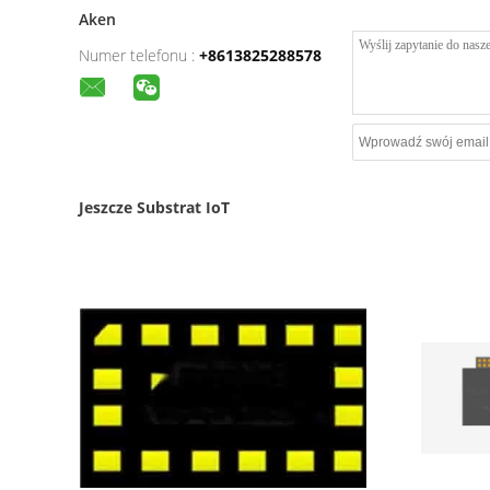
Aken
Numer telefonu :
+8613825288578
Jeszcze Substrat IoT