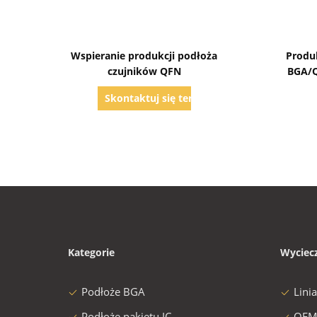
Pokaż szczegóły
Wspieranie produkcji podłoża
Produ
czujników QFN
BGA/Q
Skontaktuj się teraz
Kategorie
Wyciec
Podłoże BGA
Lini
Podłoże pakietu IC
OEM