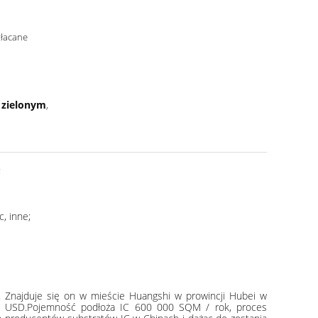
łacane
 zielonym
,
;
, inne;
. Znajduje się on w mieście Huangshi w prowincji Hubei w
ln USD.Pojemność podłoża IC 600 000 SQM / rok, proces