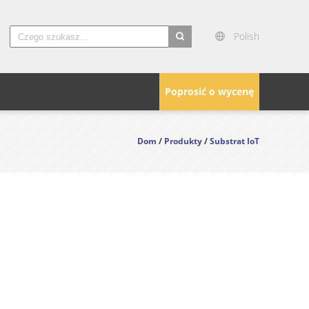
Polish
search
Poprosić o wycenę
Dom
/
Produkty
/
Substrat IoT