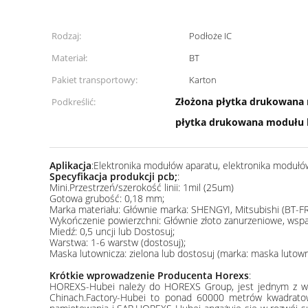
Rodzaj:
Podłoże IC
Materiał:
BT
Pakiet transportowy:
Karton
Złożona płytka drukowana
Podkreślić:
płytka drukowana modułu 
Aplikacja
:Elektronika modułów aparatu, elektronika modułów
Specyfikacja produkcji pcb;
:
Mini.Przestrzeń/szerokość linii: 1mil (25um)
Gotowa grubość: 0,18 mm;
Marka materiału: Głównie marka: SHENGYI, Mitsubishi (BT-FR4)
Wykończenie powierzchni: Głównie złoto zanurzeniowe, wsparc
Miedź: 0,5 uncji lub Dostosuj;
Warstwa: 1-6 warstw (dostosuj);
Maska lutownicza: zielona lub dostosuj (marka: maska ​​lutow
Krótkie wprowadzenie Producenta Horexs
:
HOREXS-Hubei należy do HOREXS Group, jest jednym z wiod
Chinach.Factory-Hubei to ponad 60000 metrów kwadrato