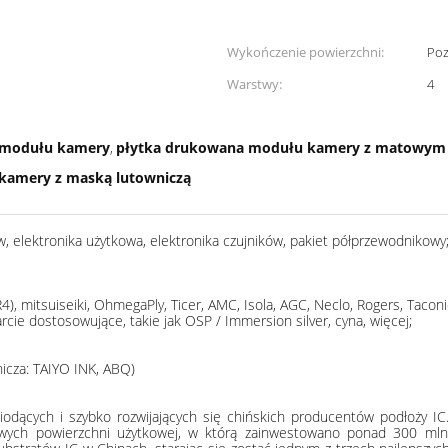
Wykończenie powierzchni:
Poz
Warstwy:
4
 modułu kamery
płytka drukowana modułu kamery z matowym
,
kamery z maską lutowniczą
, elektronika użytkowa, elektronika czujników, pakiet półprzewodnikowy
, mitsuiseiki, OhmegaPly, Ticer, AMC, Isola, AGC, Neclo, Rogers, Taconic
ie dostosowujące, takie jak OSP / Immersion silver, cyna, więcej;
nicza: TAIYO INK, ABQ)
ących i szybko rozwijających się chińskich producentów podłoży IC
wych powierzchni użytkowej, w którą zainwestowano ponad 300 m