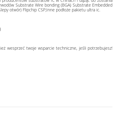
ch producentów substratów IC w Chinach i dążąc do zostania
przewodów Substrate Wire bonding (BGA) Substrate Embedded
y otwór) Flipchip CSP;Inne podłoże pakietu ultra ic.
)
eż wesprzeć twoje wsparcie techniczne, jeśli potrzebujesz!