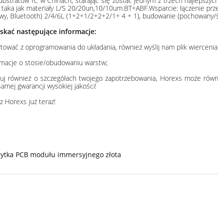
stratów IC w Chinach, starając się zostać jednym z trzech najlepszy
ia taka jak materiały L/S 20/20un,10/10um.BT+ABF.Wsparcie: łączenie 
 Bluetooth) 2/4/6L (1+2+1/2+2+2/1+ 4 + 1), budowanie (pochowany/ślep
skać następujące informacje:
rtować z oprogramowania do układania, również wyślij nam plik wiercenia
macje o stosie/obudowaniu warstw;
ormuj również o szczegółach twojego zapotrzebowania, Horexs może równi
mej gwarancji wysokiej jakości!
z Horexs już teraz!
łytka PCB modułu immersyjnego złota