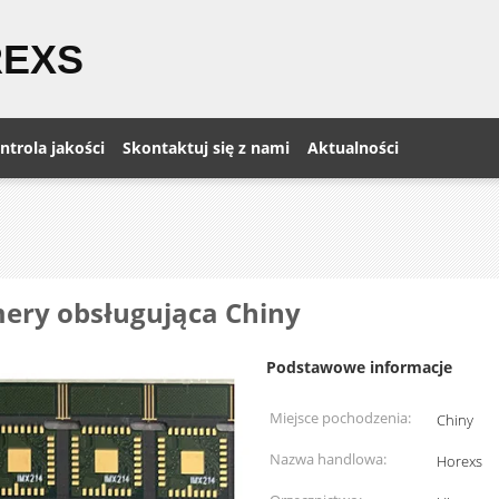
REXS
ntrola jakości
Skontaktuj się z nami
Aktualności
ery obsługująca Chiny
Podstawowe informacje
Miejsce pochodzenia:
Chiny
Nazwa handlowa:
Horexs