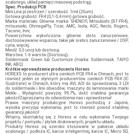
scalonego, układ pamięci masowej podstrąg;
Spec. Produkcji PCB
:
Mini.Line przestrzeń / szerokość: 1mil (25um)
Gotowa grubość: FR4 (0,1-0,4 mm) gotowa grubość;
Marka materiału: Głównie marka: SHENGYI, Mitsubishi (BT-FR4),
mitsuiseiki, OhmegaPly, Ticer, AMC, Isola, AGC, Neclo, Rogers,
Taconic, Inni;
Powierzchnia wykończona: głównie złoto zanurzeniowe,
dostosowywanie wsparcia, takie jak srebro zanurzeniowe / OSP,
cyna, więcej;
Miedź: 0,5 uncji lub dostosuj;
Warstwa: 1-6 warstw (Dostosuj);
Soldermask: Green lub Customize (marka: Soldermask: TAIYO
INK, ABQ)
Krótkie wprowadzenie producenta Horexs
:
HOREXS to producent ultra cienkich PCB FR4 w Chinach, jest to
również jeden ze słynnych producentów cienkich PCB FR4 (IC
Susbtrate) w Chinach, który ma AVI, AOI do sprawdzania, 3 LDI
do soldermaski i linii obwodów, maszyny do laminowania marki
Mekki , Wydajność powyżej 99,7%, dość stabilna gwarancja
jakości!Zapraszamy do odwiedzenia nas i sprawdzenia!
Prawie maszyny produkcyjne Horexs pochodzą z Japonii,
wysoka precyzja wykonania, jest to również powód stabilnej
gwarancji jakości!
Witamy, skontaktuj się z Horexs w celu wykonania Twojego
projektu / pomysłu / płytek drukowanych, projektu układu.
Produkty Horexs są szeroko stosowane w pakiecie układu
scalonego / podłoża IC, karcie inteligentnej, karcie IC, Micro SD,