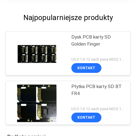
Najpopularniejsze produkty
Dysk PCB karty SD
Golden Finger
US 0.1-0.12 each piece MOQ:1000 sztuk
KONTAKT
Płytka PCB karty SD BT
FR4
US 0.1-0.12 each piece MOQ:1000 sztuk
KONTAKT