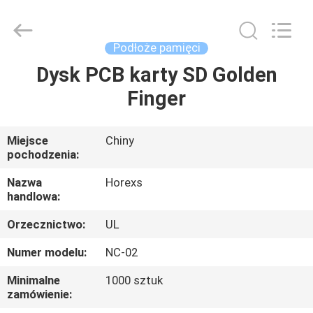
HongRuiXing
(Hubei)
Electronics
Co.,Ltd..
All
Podłoże pamięci
Rights
Reserved.
Dysk PCB karty SD Golden
DOM
Finger
PRODUKTY
Miejsce
Chiny
pochodzenia:
O
NAS
Nazwa
Horexs
handlowa:
Orzecznictwo:
UL
WYCIECZKA
PO
Numer modelu:
NC-02
FABRYCE
Minimalne
1000 sztuk
zamówienie: