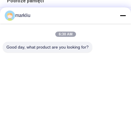
Podłoże pamięci
FMC NAND / Flash Memory Substrate Materiał BT / FR4 70um
markliu
na karty pamięci
Produkcja podłoża do kart SD o grubości 0,15 mm
6:30 AM
Wspieranie produkcji substratów FMC
Good day, what product are you looking for?
popularne kategorie
Wszystko
Podłoże BGA
Podłoże Pakietu IC
Podłoże Z Pakietu 
Substrat Pakietu 
Łyków
FCCSP
Czujniki Substrat
Podłoże Modułu RF
Podłoże Pamięci
Podłoże MEMS