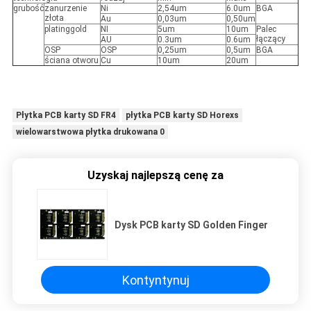
grubość
zanurzenie
Ni
2,54um
6.0um
BGA
złota
Au
0,03um
0,50um
platinggold
NI
5um
10um
Palec
łączący
AU
0.3um
0.6um
OSP
OSP
0,25um
0,5um
BGA
ściana otworu
Cu
10um
20um
Płytka PCB karty SD FR4
płytka PCB karty SD Horexs
wielowarstwowa płytka drukowana 0
Uzyskaj najlepszą cenę za
Dysk PCB karty SD Golden Finger
Kontyntynuj