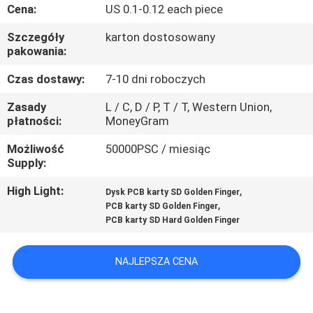
KONTROLA
Cena:
US 0.1-0.12 each piece
JAKOŚCI
Szczegóły
karton dostosowany
pakowania:
SKONTAKTUJ
Czas dostawy:
7-10 dni roboczych
SIĘ
Zasady
L / C, D / P, T / T, Western Union,
płatności:
MoneyGram
Z
NAMI
Możliwość
50000PSC / miesiąc
Supply:
AKTUALNOŚCI
High Light:
,
Dysk PCB karty SD Golden Finger
,
PCB karty SD Golden Finger
PCB karty SD Hard Golden Finger
POPROSIĆ
O
NAJLEPSZA CENA
WYCENĘ