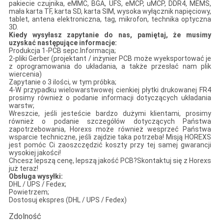
pakiecie czujnika, eMMC, BGA, UFS, eMCP, uMCP, DDR4, MEMS,
mała karta TF, karta SD, karta SIM, wysoka wyłącznik napięciowy,
tablet, antena elektroniczna, tag, mikrofon, technika optyczna
3D.
Kiedy wysyłasz zapytanie do nas, pamiętaj, że musimy
uzyskać następujące informacje:
Produkcja 1-PCB sepc.Informacja;
2-pliki Gerber (projektant / inżynier PCB może wyeksportować je
z oprogramowania do układania, a także przesłać nam plik
wiercenia)
Zapytanie o 3 ilości, w tym próbka;
4-W przypadku wielowarstwowej cienkiej płytki drukowanej FR4
prosimy również o podanie informacji dotyczących układania
warstw;
Wreszcie, jeśli jesteście bardzo dużymi klientami, prosimy
również o podanie szczegółów dotyczących Państwa
zapotrzebowania, Horexs może również wesprzeć Państwa
wsparcie techniczne, jeśli zajdzie taka potrzeba! Misją HOREXS
jest pomóc Ci zaoszczędzić koszty przy tej samej gwarancji
wysokiej jakości!
Chcesz lepszą cenę, lepszą jakość PCB?Skontaktuj się z Horexs
już teraz!
Obsługa wysyłki:
DHL / UPS / Fedex;
Powietrzem;
Dostosuj ekspres (DHL / UPS / Fedex)
Zdolność