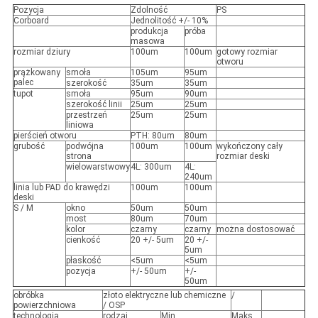
Pozycja
Zdolność
PS
Corboard
Jednolitość +/- 10%
produkcja
próba
masowa
rozmiar dziury
100um
100um
gotowy rozmiar
otworu
prążkowany
smoła
105um
95um
palec
szerokość
35um
35um
tupot
smoła
95um
90um
szerokość linii
25um
25um
przestrzeń
25um
25um
liniowa
pierścień otworu
PTH: 80um
80um
grubość
podwójna
100um
100um
wykończony cały
strona
rozmiar deski
wielowarstwowy
4L: 300um
4L:
240um
linia lub PAD do krawędzi
100um
100um
deski
S / M
okno
50um
50um
most
80um
70um
kolor
czarny
czarny
można dostosować
cienkość
20 +/- 5um
20 +/-
5um
płaskość
<5um
<5um
pozycja
+/- 50um
+/-
50um
obróbka
złoto elektryczne lub chemiczne
/
powierzchniowa
/ OSP
technologia
rodzaj
Min
Maks