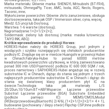
Gotowa grubość: 0,21 mm;
Marka materiału: Głównie marka: SHENGYI, Mitsubishi (BT-FR4),
mitsuiseiki, OhmegaPly, Ticer, AMC, Isola, AGC, Neclo, Rogers,
Taconic, inne;
Wykończenie powierzchni: Głównie złoto zanurzeniowe, obsługa
dostosowywania, taka jak OSP / Immersion silver, cyna, więcej;
Miedź: 0,5 uncji lub Dostosuj;
Warstwa: 1-6 warstw (dostosuj);
Nagromadzenie:1+2+1/2+2+2;
Soldermask: zielony lub dostosuj (marka: maska ​​lutownicza:
TAIYO INK, ABQ)
Krótkie wprowadzenie do produkcji Horexs:
HOREXS-Hubei należy do HOREXS Group, jest jednym z
wiodących i szybko rozwijających się chińskich producentów
podłoży IC. Znajduje się on w mieście Huangshi w prowincji Hubei
w Chinach.Fabryka-Hubei to ponad 60000 metrów
kwadratowych powierzchni użytkowej, w którą zainwestowano
ponad 300 mln USD.Pojemność podłoża IC 600 000 SQM / rok,
proces namiotowy i SAP.HOREXS-Hubei angażuje się w rozwój
substratów IC w Chinach, dążąc do stania się jednym z trzech
najlepszych producentów substratów IC w Chinach i dążąc do
stania się światowej klasy producentem płyt IC na
świecie.Technologia taka jak materiały L/S
20/20un,10/10um.BT+ABF.Wsparcie: Łączenie przewodów
Substrat Łączenie przewodów (BGA) Substrate Embedded
(podłoże pamięci IC) MEMS/CMOS,Moduł
(RF,Bezprzewodowy,Bluetooth) 2/4/6L (1+2+1/2+2+2/1+ 4 + 1),
budowanie (pochowany / ślepy otwór) Flipchip CSP;Inne podłoże