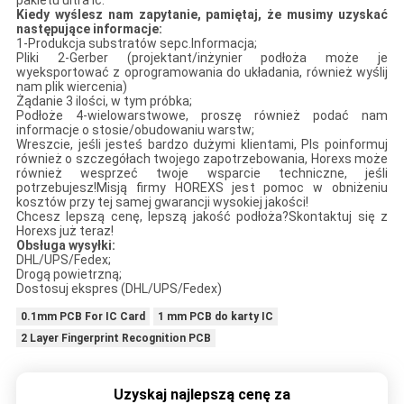
pakietu ultra ic.
Kiedy wyślesz nam zapytanie, pamiętaj, że musimy uzyskać
następujące informacje:
1-Produkcja substratów sepc.Informacja;
Pliki 2-Gerber (projektant/inżynier podłoża może je
wyeksportować z oprogramowania do układania, również wyślij
nam plik wiercenia)
Żądanie 3 ilości, w tym próbka;
Podłoże 4-wielowarstwowe, proszę również podać nam
informacje o stosie/obudowaniu warstw;
Wreszcie, jeśli jesteś bardzo dużymi klientami, Pls poinformuj
również o szczegółach twojego zapotrzebowania, Horexs może
również wesprzeć twoje wsparcie techniczne, jeśli
potrzebujesz!Misją firmy HOREXS jest pomoc w obniżeniu
kosztów przy tej samej gwarancji wysokiej jakości!
Chcesz lepszą cenę, lepszą jakość podłoża?Skontaktuj się z
Horexs już teraz!
Obsługa wysyłki:
DHL/UPS/Fedex;
Drogą powietrzną;
Dostosuj ekspres (DHL/UPS/Fedex)
0.1mm PCB For IC Card
1 mm PCB do karty IC
2 Layer Fingerprint Recognition PCB
Uzyskaj najlepszą cenę za