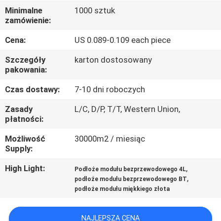
KONTROLA
Minimalne
1000 sztuk
zamówienie:
JAKOŚCI
Cena:
US 0.089-0.109 each piece
SKONTAKTUJ
Szczegóły
karton dostosowany
SIĘ
pakowania:
Z
Czas dostawy:
7-10 dni roboczych
NAMI
Zasady
L/C, D/P, T/T, Western Union,
płatności:
AKTUALNOŚCI
Możliwość
30000m2 / miesiąc
Supply:
POPROSIĆ
High Light:
,
Podłoże modułu bezprzewodowego 4L
,
podłoże modułu bezprzewodowego BT
O
podłoże modułu miękkiego złota
WYCENĘ
NAJLEPSZA CENA