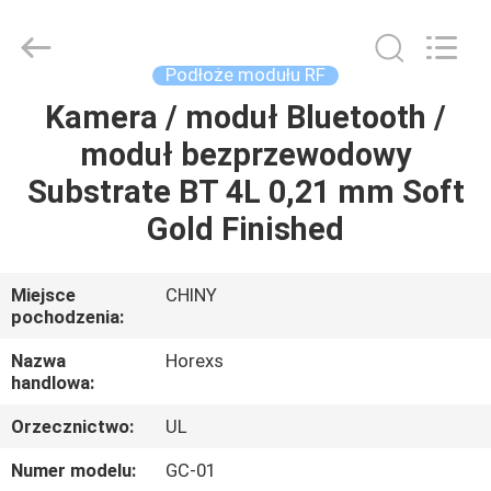
HongRuiXing
(Hubei)
Electronics
Co.,Ltd..
All
Podłoże modułu RF
Rights
Reserved.
Kamera / moduł Bluetooth /
DOM
moduł bezprzewodowy
PRODUKTY
Substrate BT 4L 0,21 mm Soft
Gold Finished
O
NAS
Miejsce
CHINY
pochodzenia:
WYCIECZKA
Nazwa
Horexs
handlowa:
PO
Orzecznictwo:
UL
FABRYCE
Numer modelu:
GC-01