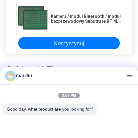
Kamera / moduł Bluetooth / moduł
bezprzewodowy Substrate BT 4L
0,21 mm Soft Gold Finished
Kontyntynuj
Podłoże modułu RF
markliu
Kamera / moduł Bluetooth / moduł bezprzewodowy Substrate
BT 4L 0,21 mm Soft Gold Finished
3:07 PM
Kontrola impedancji podłoża modułu RF Materiał 4L BT miękkie
złoto
Good day, what product are you looking for?
popularne kategorie
Wszystko